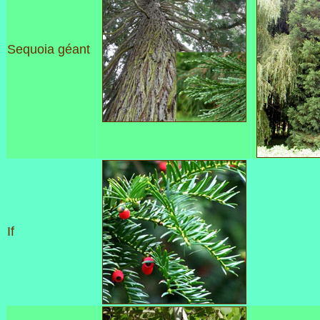
Sequoia géant
If