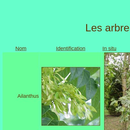
Les arbre
Nom
Identification
In situ
Ailanthus