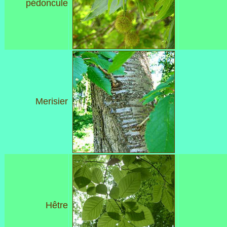
pédoncule
Merisier
Hêtre