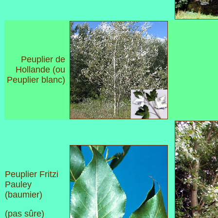
Peuplier de
Hollande (ou
Peuplier blanc)
Peuplier Fritzi
Pauley
(baumier)
(pas sûre)