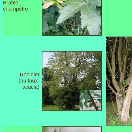
Erable
champêtre
Robinier
(ou faux-
acacia)