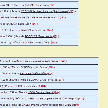
10 mai 1891 ) ( Mère de
DUCAMP Henri Louis
(12)
)
re 1909 ) ( Père de
VÉRIN Philomène Hortense (dite Hortense)
(13)
)
 ( Mère de
VÉRIN Philomène Hortense (dite Hortense)
(13)
)
ère de
NAVE Alexandre Léon
(14)
)
re 1881 ) ( Mère de
NAVE Alexandre Léon
(14)
)
embre 1900 ) ( Père de
BOCQUET Marie Léonie
(15)
)
obre 1875 ) ( Mère de
BOCQUET Marie Léonie
(15)
)
23 novembre 1833 ) ( Père de
CASEZ Augustin Joseph
(16)
)
er 1836 ) ( Mère de
CASEZ Augustin Joseph
(16)
)
e 1868 ) ( Père de
LEMAIRE Aimée Amélie
(17)
)
s : 11 août 1865 ) ( Mère de
LEMAIRE Aimée Amélie
(17)
)
4 ) ( Père de
HEGO Célestin Joseph
(18)
)
ptembre 1859 ) ( Mère de
HEGO Célestin Joseph
(18)
)
 mars 1840 ) ( Père de
GABET Phanie Virginie Josephe (dite Virginie)
(19)
)
rs 1815 ) ( Mère de
GABET Phanie Virginie Josephe (dite Virginie)
(19)
)