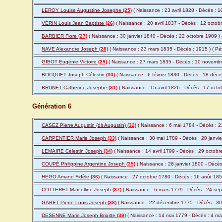
LEROY Louise Augustine Josephe
(25)
( Naissance : 23 avril 1828 - Décès : 
VÉRIN Louis Jean Baptiste
(26)
( Naissance : 20 avril 1837 - Décès : 12 octob
BARBIER Flore
(27)
( Naissance : 30 janvier 1840 - Décès : 22 octobre 1909 )
NAVE Alexandre Joseph
(28)
( Naissance : 23 mars 1835 - Décès : 1915 ) ( P
GIBOT Eugénie Victoire
(29)
( Naissance : 27 mars 1835 - Décès : 10 novemb
BOCQUET Joseph Célestin
(30)
( Naissance : 6 février 1830 - Décès : 18 déc
BRUNET Catherine Josephe
(31)
( Naissance : 15 avril 1826 - Décès : 17 oct
Génération 6
CASEZ Pierre Augustin (dit Augustin)
(32)
( Naissance : 6 mai 1784 - Décès : 
CARPENTIER Marie Joseph
(33)
( Naissance : 30 mai 1789 - Décès : 20 janvi
LEMAIRE Célestin Joseph
(34)
( Naissance : 14 avril 1799 - Décès : 29 octobr
COUPÉ Philippine Argentine Joseph
(35)
( Naissance : 28 janvier 1800 - Décè
HEGO Amand Fidèle
(36)
( Naissance : 27 octobre 1780 - Décès : 16 août 185
COTTERET Marcelline Joseph
(37)
( Naissance : 6 mars 1779 - Décès : 24 se
GABET Pierre Louis Joseph
(38)
( Naissance : 22 décembre 1775 - Décès : 30
DESENNE Marie Joseph Brigitte
(39)
( Naissance : 14 mai 1779 - Décès : 4 ma