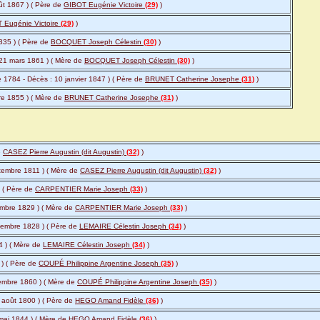
ût 1867 ) ( Père de
GIBOT Eugénie Victoire
(29)
)
 Eugénie Victoire
(29)
)
835 ) ( Père de
BOCQUET Joseph Célestin
(30)
)
 21 mars 1861 ) ( Mère de
BOCQUET Joseph Célestin
(30)
)
 1784 - Décès : 10 janvier 1847 ) ( Père de
BRUNET Catherine Josephe
(31)
)
re 1855 ) ( Mère de
BRUNET Catherine Josephe
(31)
)
e
CASEZ Pierre Augustin (dit Augustin)
(32)
)
ptembre 1811 ) ( Mère de
CASEZ Pierre Augustin (dit Augustin)
(32)
)
) ( Père de
CARPENTIER Marie Joseph
(33)
)
embre 1829 ) ( Mère de
CARPENTIER Marie Joseph
(33)
)
vembre 1828 ) ( Père de
LEMAIRE Célestin Joseph
(34)
)
4 ) ( Mère de
LEMAIRE Célestin Joseph
(34)
)
 ) ( Père de
COUPÉ Philippine Argentine Joseph
(35)
)
embre 1860 ) ( Mère de
COUPÉ Philippine Argentine Joseph
(35)
)
5 août 1800 ) ( Père de
HEGO Amand Fidèle
(36)
)
mai 1844 ) ( Mère de
HEGO Amand Fidèle
(36)
)