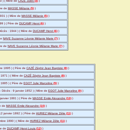
0 ) ( Mère de
CAZÉ Jules
(4)
)
ère de
MASSE Mélanie
(5)
)
1931 ) ( Mère de
MASSE Mélanie
(5)
)
99 ) ( Père de
DUCAMP Henri
(6)
)
Décès : 1944 ) ( Mère de
DUCAMP Henri
(6)
)
 de
NAVE Suzanne Léonie Mélanie Marie
(7)
)
ère de
NAVE Suzanne Léonie Mélanie Marie
(7)
)
bre 1895 ) ( Père de
CAZÉ Zéphir Jean Baptiste
(8)
)
e 1871 ) ( Mère de
CAZÉ Zéphir Jean Baptiste
(8)
)
 1885 ) ( Père de
EGOT Julie Marceline
(9)
)
 - Décès : 9 janvier 1852 ) ( Mère de
EGOT Julie Marceline
(9)
)
janvier 1881 ) ( Père de
MASSE Emile Alexandre
(10)
)
re de
MASSE Emile Alexandre
(10)
)
2 janvier 1892 ) ( Père de
HURIEZ Mélanie Zélie
(11)
)
embre 1890 ) ( Mère de
HURIEZ Mélanie Zélie
(11)
)
ère de
DUCAMP Henri Louis
(12)
)