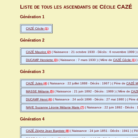
Liste de tous les ascendants de Cécile CAZÉ
Génération 1
CAZÉ Cécile
(1)
Génération 2
CAZÉ Maurice
(2)
( Naissance : 21 octobre 1930 - Décès : 6 novembre 1999 )
DUCAMP Henriette
(3)
( Naissance : 7 mars 1930 ) ( Mère de
CAZÉ Cécile
(1)
)
Génération 3
CAZÉ Jules
(4)
( Naissance : 22 juillet 1888 - Décès : 1967 ) ( Père de
CAZÉ M
MASSE Mélanie
(5)
( Naissance : 21 juin 1892 - Décès : 1989 ) ( Mère de
CAZÉ
DUCAMP Henri
(6)
( Naissance : 24 août 1896 - Décès : 27 mai 1980 ) ( Père
NAVE Suzanne Léonie Mélanie Marie
(7)
( Naissance : 22 juin 1892 - Décès :
Génération 4
CAZÉ Zéphir Jean Baptiste
(8)
( Naissance : 24 juin 1851 - Décès : 1941 ) ( P