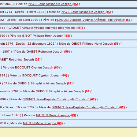
vier 1842 ) ( Père de
NAVE Louis Alexandre Joseph
(56)
)
illet 1774 - Décès : 4 mars 1833 ) ( Mère de
NAVE Louis Alexandre Joseph
(56)
)
2 - Décès : 16 juillet 1839 ) ( Père de
PLAQUET Aimable Virginie Artémise (dite Virginie)
(57)
)
re de
PLAQUET Aimable Virginie Artémise (dite Virginie)
(57)
)
1850 ) ( Père de
GIBOT Philippe Henri Joseph
(58)
)
août 1776 - Décès : 22 décembre 1822 ) ( Mère de
GIBOT Philippe Henri Joseph
(58)
)
uin 1807 ) ( Père de
GABET Robertine Joseph
(59)
)
ABET Robertine Joseph
(59)
)
) ( Père de
BOCQUET Cyprien Joseph
(60)
)
1784 ) ( Mère de
BOCQUET Cyprien Joseph
(60)
)
9 ) ( Père de
DUBOIS Séraphine Aimée Joseph
(61)
)
ovembre 1797 ) ( Mère de
DUBOIS Séraphine Aimée Joseph
(61)
)
1809 ) ( Père de
BRUNET Jean-Baptiste Constant (dit Constant)
(62)
)
9 - Décès : 16 avril 1787 ) ( Mère de
BRUNET Jean-Baptiste Constant (dit Constant)
(62)
)
: 21 mai 1816 ) ( Père de
MARTIN Marie Josèphe
(63)
)
1819 ) ( Mère de
MARTIN Marie Josèphe
(63)
)