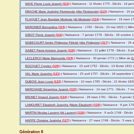
NAVE Pierre Louis Joseph
(112)
( Naissance : 11 février 1775 - Décès : 16 jan
DRACHE Marie Josèphe Florimonde (dite Florimonde)
(113)
( Naissance : 16 ju
PLAQUET Jean Baptiste Modeste (dit Modeste)
(114)
( Naissance : 18 mars 178
MARONIER Bernardine
(115)
( Naissance : 1782 - Décès : 10 mai 1823 ) ( Mè
GIBOT Pierre Joseph
(116)
( Naissance : 7 janvier 1778 - Décès : 26 octobre 
NOBECOURT Aimée Philippine Félicité (dite Philippine)
(117)
( Naissance : 26 
GABET Pierre Antoine Joseph
(118)
( Naissance : 21 juillet 1778 - Décès : 9 j
LECLERCQ Marie Marguerite
(119)
( Naissance : 30 janvier 1772 ) ( Mère de
G
BOCQUET Cyprien
(120)
( Naissance : 15 avril 1752 - Décès : 13 février 1831 
VAL Marie Josephe
(121)
( Naissance : 25 avril 1757 - Décès : 18 septembre 
DUBOIS Jean Louis
(122)
( Naissance : 10 mars 1765 - Décès : 21 février 182
MARCHAND Séraphine Joseph
(123)
( Naissance : 14 mai 1771 - Décès : 7 n
BRUNET Amand Joseph
(124)
( Naissance : 29 mars 1761 - Décès : 5 janvier 
LAMOURET Elisabeth Josephe (Marie Elisabeth)
(125)
( Naissance : 6 juin 175
MARTIN Nicolas Laurent (dit Laurent)
(126)
( Naissance : 9 août 1748 - Décès 
HAPPE Christine Josèphe
(127)
( Naissance : 27 mars 1749 - Décès : 5 mars 
Génération 8