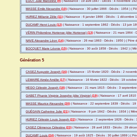
EGOT Julie Marceline
(9)
( Naissance : 19 avril 1847 - Décès : 4 novembre 192
MASSE Emile Alexandre
(10)
( Naissance : 30 juillet 1866 - Décès : 1954 ) ( P
HURIEZ Mélanie Zélie
(11)
( Naissance : 6 janvier 1866 - Décès : 1 décembre 
DUCAMP Henri Louis
(12)
( Naissance : 1 septembre 1862 - Décès : 13 juin 18
VÉRIN Philomène Hortense (dite Hortense)
(13)
( Naissance : 21 mars 1864 - 
NAVE Alexandre Léon
(14)
( Naissance : 26 mai 1863 - Décès : 1950 ) ( Père
BOCQUET Marie Léonie
(15)
( Naissance : 30 août 1858 - Décès : 1942 ) ( M
Génération 5
CASEZ Augustin Joseph
(16)
( Naissance : 15 février 1820 - Décès : 2 novem
LEMAIRE Aimée Amélie
(17)
( Naissance : 16 février 1822 - Décès : 19 octobr
HEGO Célestin Joseph
(18)
( Naissance : 21 mars 1815 - Décès : 3 septembre
GABET Phanie Virginie Josephe (dite Virginie)
(19)
( Naissance : 17 avril 1810
MASSE Maurice Alexandre
(20)
( Naissance : 22 septembre 1839 - Décès : 19 
GUÉGAIN Catherine Julie
(21)
( Naissance : 9 juin 1842 - Décès : 1934 ) ( Mè
HURIEZ Célestin Louis Joseph
(22)
( Naissance : 2 septembre 1826 - Décès : 1
CASEZ Clémence Célestine
(23)
( Naissance : 28 avril 1833 - Décès : 29 déc
DUCAMP Louis
(24)
( Naissance : 19 août 1825 - Décès : 30 juillet 1869 ) ( P