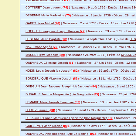
COTTERET Jean Laurent
(74)
( Naissance : 9 août 1729 - Décès : 22 mars 18
DESENNE Marie Madeleine
(75)
( Naissance : 8 janvier 1739 - Décès : 29 mai
GABET Jean Michel
(76)
( Naissance : 2 avril 1734 - Décès : 13 octobre 1778 
BOCQUET Françoise Joseph Thérèse
(77)
( Naissance : 23 avril 1736 - Décès
DESENNE Jean Baptiste
(78)
( Naissance : 4 septembre 1741 ) ( Père de
DESE
NAVE Marie Agnès
(79)
( Naissance : 31 janvier 1738 - Décès : 11 mai 1797 ) 
MASSE Pierre Modeste
(80)
( Naissance : 24 mars 1787 ) ( Père de
MASSE Je
QUEVREUX Célestine Joseph
(81)
( Naissance : 27 juin 1784 - Décès : 12 se
HODIN Louis Joseph (dit Joseph)
(82)
( Naissance : 15 août 1779 - Décès : 27
BOUDERLIQUE Victorine Joseph
(83)
( Naissance : 31 janvier 1780 - Décès : 
GUEGUIN Jean Jacques Joseph (dit Jacques)
(84)
( Naissance : 6 avril 1765 -
DUBAILLE Jeanne Margueritte (dite Marguerite)
(85)
( Naissance : 23 juin 1769
LEMAIRE Marie Joseph Florentine
(87)
( Naissance : 13 novembre 1782 - Déc
HURIEZ Laurent
(88)
( Naissance : 10 août 1779 - Décès : 7 septembre 1849 
DELACOURT Anne Marguerite Hyacinthe (dite Marguerite)
(89)
( Naissance : 2
GUILLEMOT Jean Nicolas
(90)
( Naissance : 6 avril 1777 - Décès : 31 août 18
QUÉVREUX Anne Robertine (Dite La Bertine)
(91)
( Naissance : 6 octobre 177