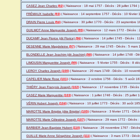
CASEZ Jean Charles
(92)
( Naissance : 18 mai 1757 - Décès : 28 juillet 1794 )
FRÉMAUX Isabelle
(93)
( Naissance : 14 septembre 1757 - Décès : 10 février 
DRAIN Pierre Louis
(94)
( Naissance : 30 juillet 1770 - Décès : 23 septembre 1
GUILMOT Anne Marguerite Joseph
(95)
( Naissance : 12 mars 1772 - Décès : 2
DUCAMP Jean Florice (dit Florice)
(96)
( Naissance : 14 juillet 1745 - Décès :
DESENNE Marie Magdeleine
(97)
( Naissance : 29 mai 1745 - Décès : 5 mars 
BLONDELLE Jean Joachim (dit Joachim)
(98)
( Naissance : 14 juillet 1748 - Dé
LIMOUSIN Margueritte Joseph
(99)
( Naissance : 5 février 1755 - Décès : 8 d
LEROY Charles Joseph
(100)
( Naissance : 20 mars 1749 - Décès : 10 novemb
CAPELIER Marie Rose
(101)
( Naissance : 2 octobre 1756 - Décès : 5 août 18
THIÉRY Jean François Joseph
(102)
( Naissance : 17 novembre 1735 - Décès :
CASEZ Marie Margueritte
(103)
( Naissance : 1 juillet 1746 - Décès : 25 juillet
VÉRIN Hubert Joseph
(104)
( Naissance : 10 juillet 1773 - Décès : 30 août 18
MAROTTE Marie Brigitte (dite Brigitte)
(105)
( Naissance : 3 février 1771 - Déc
MAROTTE Marie Célestine Joseph
(107)
( Naissance : 29 mars 1772 - Décès :
BARBIER Jean-Baptiste Hubert
(110)
( Naissance : 26 novembre 1767 - Décès
GUILLE Marie Anne Séraphine Joseph
(111)
( Naissance : 3 mars 1773 - Décès