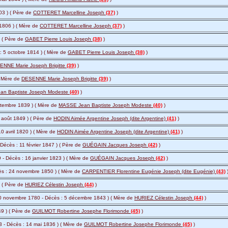
03 ) ( Père de
COTTERET Marcelline Joseph
(37)
)
 1806 ) ( Mère de
COTTERET Marcelline Joseph
(37)
)
) ( Père de
GABET Pierre Louis Joseph
(38)
)
 : 5 octobre 1814 ) ( Mère de
GABET Pierre Louis Joseph
(38)
)
NNE Marie Joseph Brigitte
(39)
)
( Mère de
DESENNE Marie Joseph Brigitte
(39)
)
an Baptiste Joseph Modeste
(40)
)
ptembre 1839 ) ( Mère de
MASSE Jean Baptiste Joseph Modeste
(40)
)
 août 1849 ) ( Père de
HODIN Aimée Argentine Joseph (dite Argentine)
(41)
)
10 avril 1820 ) ( Mère de
HODIN Aimée Argentine Joseph (dite Argentine)
(41)
)
 Décès : 11 février 1847 ) ( Père de
GUÉGAIN Jacques Joseph
(42)
)
 - Décès : 16 janvier 1823 ) ( Mère de
GUÉGAIN Jacques Joseph
(42)
)
ès : 24 novembre 1850 ) ( Mère de
CARPENTIER Florentine Eugénie Joseph (dite Eugénie)
(43)
) ( Père de
HURIEZ Célestin Joseph
(44)
)
0 novembre 1780 - Décès : 5 décembre 1843 ) ( Mère de
HURIEZ Célestin Joseph
(44)
)
49 ) ( Père de
GUILMOT Robertine Josephe Florimonde
(45)
)
3 - Décès : 14 mai 1836 ) ( Mère de
GUILMOT Robertine Josephe Florimonde
(45)
)