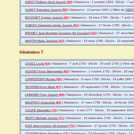
GIBOT Philippe Henri Joseph
(58)
( Naissance : 1 octobre 1803 - Décès : 7 ao
GABET Robertine Joseph
(59)
( Naissance : 13 janvier 1805 ) ( Mère de
GIBOT
BOCQUET Cyprien Joseph
(60)
( Naissance : 19 mars 1780 - Décès : 7 août 1
DUBOIS Séraphine Aimée Joseph
(61)
( Naissance : 17 février 1795 - Décès :
BRUNET Jean-Baptiste Constant (dit Constant)
(62)
( Naissance : 27 décembre
MARTIN Marie Josèphe
(63)
( Naissance : 19 mars 1789 - Décès : 23 septemb
Génération 7
CASEZ Louis
(64)
( Naissance : 7 avril 1754 - Décès : 25 août 1795 ) ( Père d
GOSSET Anne Margueritte
(65)
( Naissance : 1 octobre 1752 - Décès : 28 se
CARPENTIER Nicolas
(66)
( Naissance : 8 mars 1758 - Décès : 24 juillet 1807 
SEVERIN Anne Marie
(67)
( Naissance : 25 septembre 1758 - Décès : 13 nov
LEMAIRE Fursy Joseph
(68)
( Naissance : 25 décembre 1755 - Décès : 21 no
MAUFROY Antoinette
(69)
( Naissance : 17 mars 1756 - Décès : 16 février 184
COUPÉ Maximilien
(70)
( Naissance : 3 mai 1777 - Décès : 19 septembre 1810
MOITY Michelle Victoire
(71)
( Naissance : 29 septembre 1781 - Décès : 2 déc
EGO Jean Antoine (dit Antoine)
(72)
( Naissance : 17 janvier 1750 - Décès : 2
SEVERIN Marie Madeleine
(73)
( Naissance : 27 décembre 1755 - Décès : 23 