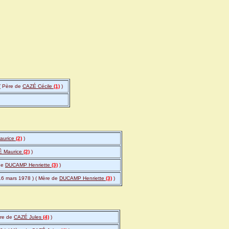
 ( Père de
CAZÉ Cécile
(1)
)
aurice
(2)
)
 Maurice
(2)
)
 de
DUCAMP Henriette
(3)
)
 16 mars 1978 ) ( Mère de
DUCAMP Henriette
(3)
)
ère de
CAZÉ Jules
(4)
)