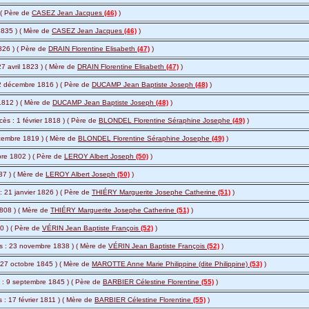
 ( Père de
CASEZ Jean Jacques
(46)
)
1835 ) ( Mère de
CASEZ Jean Jacques
(46)
)
826 ) ( Père de
DRAIN Florentine Elisabeth
(47)
)
7 avril 1823 ) ( Mère de
DRAIN Florentine Elisabeth
(47)
)
 12 décembre 1816 ) ( Père de
DUCAMP Jean Baptiste Joseph
(48)
)
1812 ) ( Mère de
DUCAMP Jean Baptiste Joseph
(48)
)
cès : 1 février 1818 ) ( Père de
BLONDEL Florentine Séraphine Josephe
(49)
)
écembre 1819 ) ( Mère de
BLONDEL Florentine Séraphine Josephe
(49)
)
re 1802 ) ( Père de
LEROY Albert Joseph
(50)
)
37 ) ( Mère de
LEROY Albert Joseph
(50)
)
 21 janvier 1826 ) ( Père de
THIÉRY Marguerite Josephe Catherine
(51)
)
 1808 ) ( Mère de
THIÉRY Marguerite Josephe Catherine
(51)
)
50 ) ( Père de
VÉRIN Jean Baptiste François
(52)
)
ès : 23 novembre 1838 ) ( Mère de
VÉRIN Jean Baptiste François
(52)
)
 27 octobre 1845 ) ( Mère de
MAROTTE Anne Marie Philippine (dite Philippine)
(53)
)
 : 9 septembre 1845 ) ( Père de
BARBIER Célestine Florentine
(55)
)
 : 17 février 1811 ) ( Mère de
BARBIER Célestine Florentine
(55)
)