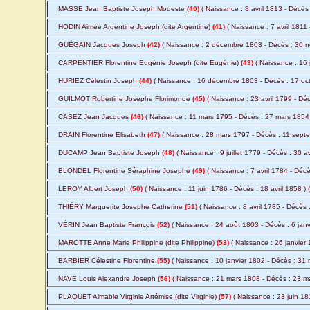
MASSE Jean Baptiste Joseph Modeste
(40)
( Naissance : 8 avril 1813 - Décè
HODIN Aimée Argentine Joseph (dite Argentine)
(41)
( Naissance : 7 avril 1811
GUÉGAIN Jacques Joseph
(42)
( Naissance : 2 décembre 1803 - Décès : 30 
CARPENTIER Florentine Eugénie Joseph (dite Eugénie)
(43)
( Naissance : 16 
HURIEZ Célestin Joseph
(44)
( Naissance : 16 décembre 1803 - Décès : 17 oc
GUILMOT Robertine Josephe Florimonde
(45)
( Naissance : 23 avril 1799 - D
CASEZ Jean Jacques
(46)
( Naissance : 11 mars 1795 - Décès : 27 mars 1854
DRAIN Florentine Elisabeth
(47)
( Naissance : 28 mars 1797 - Décès : 11 sept
DUCAMP Jean Baptiste Joseph
(48)
( Naissance : 9 juillet 1779 - Décès : 30 a
BLONDEL Florentine Séraphine Josephe
(49)
( Naissance : 7 avril 1784 - Décè
LEROY Albert Joseph
(50)
( Naissance : 11 juin 1786 - Décès : 18 avril 1858 )
THIÉRY Marguerite Josephe Catherine
(51)
( Naissance : 8 avril 1785 - Décès 
VÉRIN Jean Baptiste François
(52)
( Naissance : 24 août 1803 - Décès : 6 janv
MAROTTE Anne Marie Philippine (dite Philippine)
(53)
( Naissance : 26 janvier
BARBIER Célestine Florentine
(55)
( Naissance : 10 janvier 1802 - Décès : 31
NAVE Louis Alexandre Joseph
(56)
( Naissance : 21 mars 1808 - Décès : 23 m
PLAQUET Aimable Virginie Artémise (dite Virginie)
(57)
( Naissance : 23 juin 1