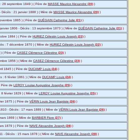
s : 28 septembre 1849 ) ( Père de
MASSE Maurice Alexandre
(20)
)
 - Décès : 21 janvier 1888 ) ( Mère de
MASSE Maurice Alexandre
(20)
)
novembre 1865 ) ( Père de
GUÉGAIN Catherine Julie
(21)
)
janvier 1806 - Décès : 13 septembre 1873 ) ( Mère de
GUÉGAIN Catherine Julie
(21)
)
tobre 1884 ) ( Père de
HURIEZ Célestin Louis Joseph
(22)
)
écès : 7 décembre 1870 ) ( Mère de
HURIEZ Célestin Louis Joseph
(22)
)
 ) ( Père de
CASEZ Clémence Célestine
(23)
)
embre 1856 ) ( Mère de
CASEZ Clémence Célestine
(23)
)
vril 1845 ) ( Père de
DUCAMP Louis
(24)
)
s : 6 février 1861 ) ( Mère de
DUCAMP Louis
(24)
)
 ( Père de
LEROY Louise Augustine Josephe
(25)
)
: 8 février 1829 ) ( Mère de
LEROY Louise Augustine Josephe
(25)
)
ier 1875 ) ( Père de
VÉRIN Louis Jean Baptiste
(26)
)
 1810 - Décès : 17 mars 1889 ) ( Mère de
VÉRIN Louis Jean Baptiste
(26)
)
 mars 1869 ) ( Mère de
BARBIER Flore
(27)
)
ars 1879 ) ( Père de
NAVE Alexandre Joseph
(28)
)
811 - Décès : 15 mars 1878 ) ( Mère de
NAVE Alexandre Joseph
(28)
)