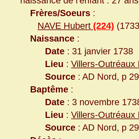
naissance de l'enfant : 27 ans
Frères/Soeurs
:
NAVE Hubert
(224)
(1733
Naissance
:
Date
: 31 janvier 1738
Lieu
:
Villers-Outréaux
Source
: AD Nord, p 29
Baptême
:
Date
: 3 novembre 173
Lieu
:
Villers-Outréaux
Source
: AD Nord, p 29