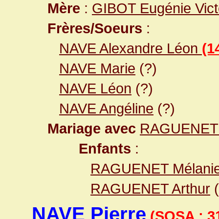
Mère
:
GIBOT Eugénie Vict
Frères/Soeurs
:
NAVE Alexandre Léon
(1
NAVE Marie
(?)
NAVE Léon
(?)
NAVE Angéline
(?)
Mariage avec
RAGUENET 
Enfants
:
RAGUENET Mélani
RAGUENET Arthur
(
NAVE Pierre
(SOSA : 3