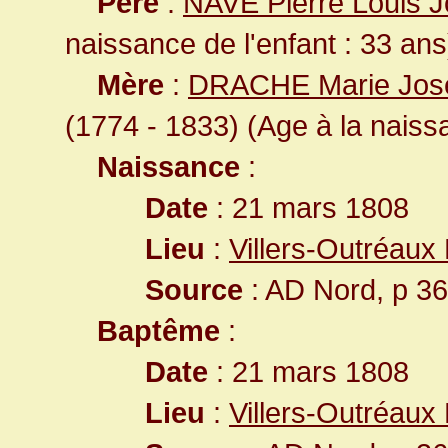
Père
:
NAVE Pierre Louis 
naissance de l'enfant : 33 ans
Mère
:
DRACHE Marie Josèp
(1774 - 1833) (Age à la naissa
Naissance
:
Date
: 21 mars 1808
Lieu
:
Villers-Outréaux
Source
: AD Nord, p 3
Baptême
:
Date
: 21 mars 1808
Lieu
:
Villers-Outréaux