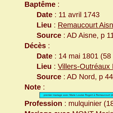
Baptême
:
Date
: 11 avril 1743
Lieu
:
Remaucourt Aisn
Source
: AD Aisne, p 1
Décès
:
Date
: 14 mai 1801 (58
Lieu
:
Villers-Outréaux
Source
: AD Nord, p 4
Note
:
premier mariage avec Marie Louise Rogert à Remaucourt (
Profession
: mulquinier (1