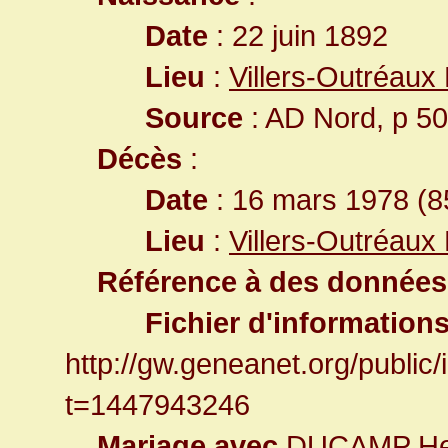
Date
: 22 juin 1892
Lieu
:
Villers-Outréaux
Source
: AD Nord, p 5
Décès
:
Date
: 16 mars 1978 (8
Lieu
:
Villers-Outréaux
Référence à des données
Fichier d'information
http://gw.geneanet.org/publi
t=1447943246
Mariage avec
DUCAMP He