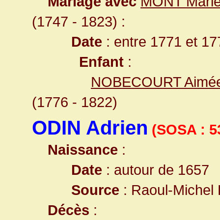
Mariage avec
MONT Marie 
(1747 - 1823) :
Date
: entre 1771 et 17
Enfant
:
NOBECOURT Aimée Phi
(1776 - 1822)
ODIN Adrien
(SOSA : 5
Naissance
:
Date
: autour de 1657
Source
: Raoul-Michel
Décès
: