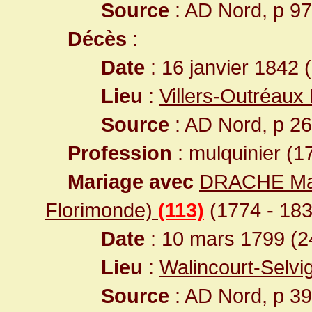
Source
: AD Nord, p 9
Décès
:
Date
: 16 janvier 1842 
Lieu
:
Villers-Outréaux
Source
: AD Nord, p 2
Profession
: mulquinier (
Mariage avec
DRACHE Mari
Florimonde)
(113)
(1774 - 183
Date
: 10 mars 1799 (2
Lieu
:
Walincourt-Selvi
Source
: AD Nord, p 3