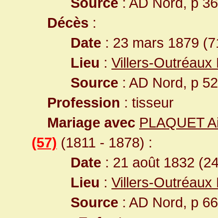
Source
: AD Nord, p 3
Décès
:
Date
: 23 mars 1879 (7
Lieu
:
Villers-Outréaux
Source
: AD Nord, p 5
Profession
: tisseur
Mariage avec
PLAQUET Aima
(57)
(1811 - 1878) :
Date
: 21 août 1832 (2
Lieu
:
Villers-Outréaux
Source
: AD Nord, p 6