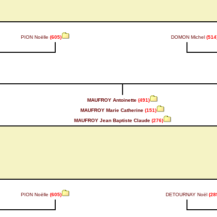
PION Noëlle
(605)
DOMON Michel
(514
MAUFROY Antoinette
(491)
MAUFROY Marie Catherine
(151)
MAUFROY Jean Baptiste Claude
(276)
PION Noëlle
(605)
DETOURNAY Noël
(28