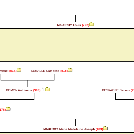
MAUFROY Louis
(722)
Michel
(514)
SEMALLE Catherine
(515)
DOMON Antoinette
(303)
DESPAGNE Servais
(7
276)
MAUFROY Marie Madelaine Joseph
(183)