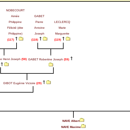
NOBECOURT
Aimée
GABET
Philippine
Pierre
LECLERCQ
Félicité (dite
Antoine
Marie
Philippine)
Joseph
Marguerite
(117)
(118)
(119)
pe Henri Joseph
(58)
GABET Robertine Joseph
(59)
GIBOT Eugénie Victoire
(29)
NAVE Albert
NAVE Maxime