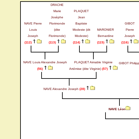
DRACHE
Marie
PLAQUET
Josèphe
Jean
NAVE Pierre
Florimonde
Baptiste
GIBOT
Louis
(dite
Modeste (dit
MARONIER
Pierre
Joseph
Florimonde)
Modeste)
Bernardine
Joseph
(112)
(113)
(114)
(115)
(116)
NAVE Louis Alexandre Joseph
PLAQUET Aimable Virginie
GIBOT Philip
(56)
Artémise (dite Virginie)
(57)
NAVE Alexandre Joseph
(28)
NAVE Léon