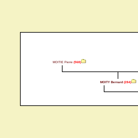
MOITIE Pierre
(568)
MOITY Bernard
(284)