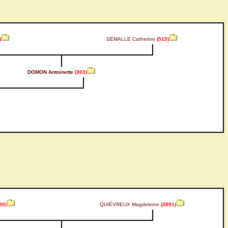
)
SEMALLE Catherine
(515)
DOMON Antoinette
(303)
90)
QUIÉVREUX Magdeleine
(2891)