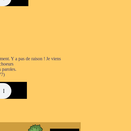
ment. Y a pas de raison ! Je viens
 choeurs
s paroles.
77)