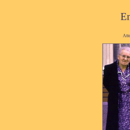
En
Att